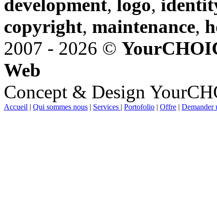
development
,
logo
,
identit
copyright
,
maintenance
,
h
2007 - 2026 ©
YourCHOI
Web
Concept & Design YourC
Accueil
|
Qui sommes nous
|
Services
|
Portofolio
|
Offre
|
Demander u