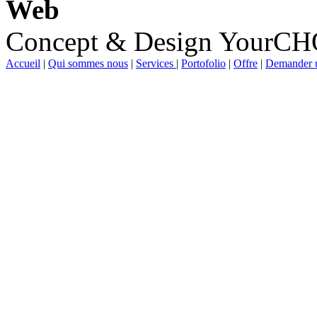
Web
Concept & Design YourC
Accueil
|
Qui sommes nous
|
Services
|
Portofolio
|
Offre
|
Demander u