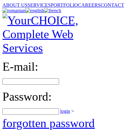
ABOUT US
SERVICES
PORTFOLIO
CAREERS
CONTACT
E-mail:
Password:
login
>
forgotten password