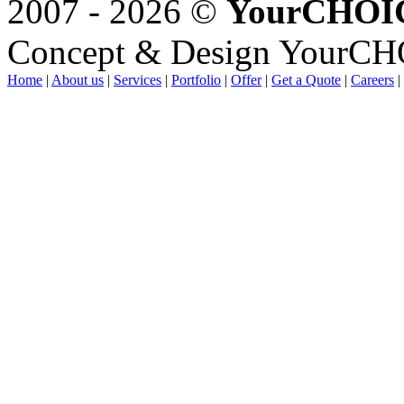
2007 - 2026 ©
YourCHOI
Concept & Design YourC
Home
|
About us
|
Services
|
Portfolio
|
Offer
|
Get a Quote
|
Careers
|