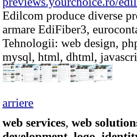
previews.yourchoice.ro/edi
Edilcom produce diverse pro
armare EdiFiber3, euroconta
Tehnologii:
web design, php
mysql, html, dhtml, javascri
arriere
web services
,
web solution
development
,
logo
,
identit