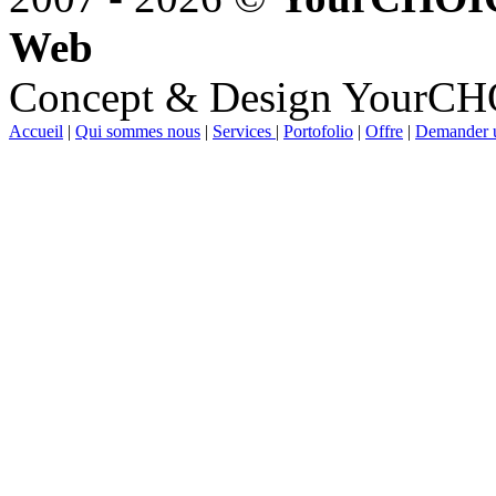
Web
Concept & Design YourC
Accueil
|
Qui sommes nous
|
Services
|
Portofolio
|
Offre
|
Demander u