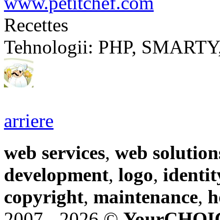
www.petitchef.com
Recettes
Tehnologii:
PHP, SMARTY,
arriere
web services
,
web solution
development
,
logo
,
identit
copyright
,
maintenance
,
h
2007 - 2026 ©
YourCHOI