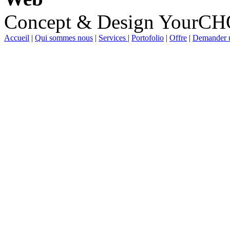
Concept & Design YourC
Accueil
|
Qui sommes nous
|
Services
|
Portofolio
|
Offre
|
Demander u