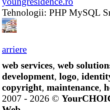
youngresidence.ro
Tehnologii:
PHP MySQL Sm
arriere
web services
,
web solution
development
,
logo
,
identit
copyright
,
maintenance
,
h
2007 - 2026 ©
YourCHOI
Web